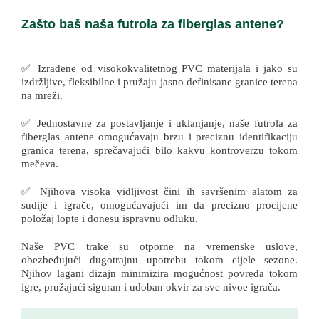
Zašto baš naša futrola za fiberglas antene?
✅ Izrađene od visokokvalitetnog PVC materijala i jako su
izdržljive, fleksibilne i pružaju jasno definisane granice terena
na mreži.
✅ Jednostavne za postavljanje i uklanjanje, naše futrola za
fiberglas antene omogućavaju brzu i preciznu identifikaciju
granica terena, sprečavajući bilo kakvu kontroverzu tokom
mečeva.
✅ Njihova visoka vidljivost čini ih savršenim alatom za
sudije i igrače, omogućavajući im da precizno procijene
položaj lopte i donesu ispravnu odluku.
Naše PVC trake su otporne na vremenske uslove,
obezbeđujući dugotrajnu upotrebu tokom cijele sezone.
Njihov lagani dizajn minimizira mogućnost povreda tokom
igre, pružajući siguran i udoban okvir za sve nivoe igrača.