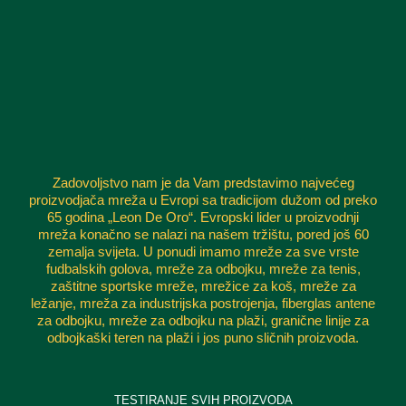
Zadovoljstvo nam je da Vam predstavimo najvećeg
proizvodjača mreža u Evropi sa tradicijom dužom od preko
65 godina „Leon De Oro“. Evropski lider u proizvodnji
mreža konačno se nalazi na našem tržištu, pored još 60
zemalja svijeta. U ponudi imamo mreže za sve vrste
fudbalskih golova, mreže za odbojku, mreže za tenis,
zaštitne sportske mreže, mrežice za koš, mreže za
ležanje, mreža za industrijska postrojenja, fiberglas antene
za odbojku, mreže za odbojku na plaži, granične linije za
odbojkaški teren na plaži i jos puno sličnih proizvoda.
TESTIRANJE SVIH PROIZVODA