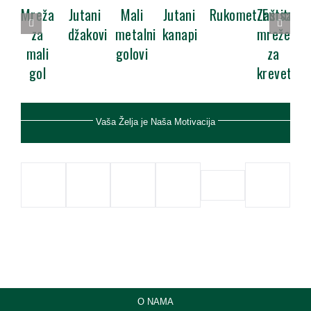
Mreža
Jutani
Mali
Jutani
Rukomet/Futsal
Zaštitne
za
džakovi
metalni
kanapi
mreže
mali
golovi
za
gol
krevet
Vaša Želja je Naša Motivacija
O NAMA