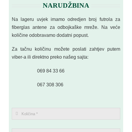
NARUDŽBINA
Na lageru uvjek imamo odredjen broj futrola za
fiberglas antene za odbojkaške mreže. Na veće
količine odobravamo dodatni popust.
Za tačnu količinu možete poslati zahtjev putem
viber-a ili direktno preko našeg sajta:
069 84 33 66
067 308 306