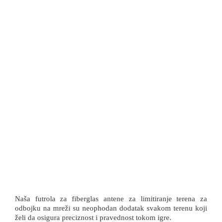
Naša futrola za fiberglas antene za limitiranje terena za
odbojku na mreži su neophodan dodatak svakom terenu koji
želi da osigura preciznost i pravednost tokom igre.