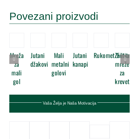
Povezani proizvodi
Mreža
Jutani
Mali
Jutani
Rukomet/Futsal
Zaštitne
za
džakovi
metalni
kanapi
mreže
mali
golovi
za
gol
krevet
Vaša Želja je Naša Motivacija