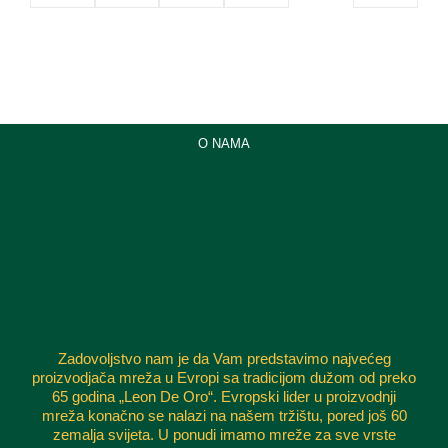
O NAMA
Zadovoljstvo nam je da Vam predstavimo najvećeg
proizvodjača mreža u Evropi sa tradicijom dužom od preko
65 godina „Leon De Oro“. Evropski lider u proizvodnji
mreža konačno se nalazi na našem tržištu, pored još 60
zemalja svijeta. U ponudi imamo mreže za sve vrste