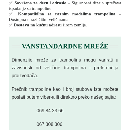
✅
Savršena za decu i odrasle
– Sigurnosni dizajn sprečava
ispadanje sa trampoline.
✅
Kompatibilna sa raznim modelima trampolina
–
Dostupna u različitim veličinama.
✅
Dostava na kućnu adresu
širom zemlje.
VANSTANDARDNE MREŽE
Dimenzije mreže za trampolinu mogu varirati u
zavisnosti od veličine trampolina i preferencija
proizvođača.
Prečnik trampoline kao i broj stubova iste možete
poslati putem viber-a ili direktno preko našeg sajta:
069 84 33 66
067 308 306