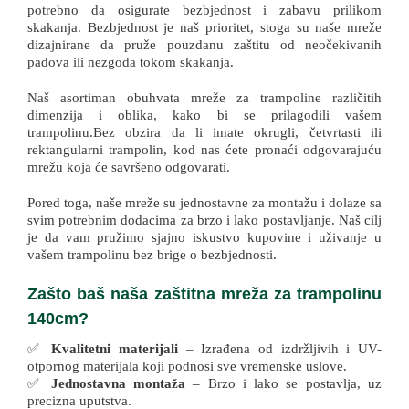
potrebno da osigurate bezbjednost i zabavu prilikom
skakanja. Bezbjednost je naš prioritet, stoga su naše mreže
dizajnirane da pruže pouzdanu zaštitu od neočekivanih
padova ili nezgoda tokom skakanja.
Naš asortiman obuhvata mreže za trampoline različitih
dimenzija i oblika, kako bi se prilagodili vašem
trampolinu.Bez obzira da li imate okrugli, četvrtasti ili
rektangularni trampolin, kod nas ćete pronaći odgovarajuću
mrežu koja će savršeno odgovarati.
Pored toga, naše mreže su jednostavne za montažu i dolaze sa
svim potrebnim dodacima za brzo i lako postavljanje. Naš cilj
je da vam pružimo sjajno iskustvo kupovine i uživanje u
vašem trampolinu bez brige o bezbjednosti.
Zašto baš naša zaštitna mreža za trampolinu
140cm?
✅
Kvalitetni materijali
– Izrađena od izdržljivih i UV-
otpornog materijala koji podnosi sve vremenske uslove.
✅
Jednostavna montaža
– Brzo i lako se postavlja, uz
precizna uputstva.