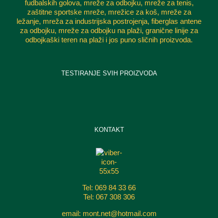
fudbalskih golova, mreže za odbojku, mreže za tenis,
zaštitne sportske mreže, mrežice za koš, mreže za
ležanje, mreža za industrijska postrojenja, fiberglas antene
za odbojku, mreže za odbojku na plaži, granične linije za
odbojkaški teren na plaži i jos puno sličnih proizvoda.
TESTIRANJE SVIH PROIZVODA
KONTAKT
Tel: 069 84 33 66
Tel: 067 308 306
email: mont.net@hotmail.com