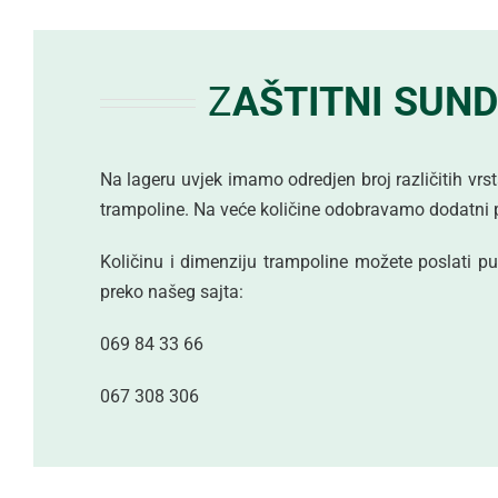
Z
AŠTITNI SUN
Na lageru uvjek imamo odredjen broj različitih vrst
trampoline. Na veće količine odobravamo dodatni 
Količinu i dimenziju trampoline možete poslati put
preko našeg sajta:
069 84 33 66
067 308 306