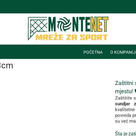
POČETNA
O KOMPANIJ
83cm
Zaštitni
mjestu! 🛡️
Zaštitite
s
sundjer
kvalitetn
povreda
p
su
već
ma
Šta
je
zaš