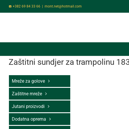
Skip
☎️ +382 69 84 33 66
|
mont.net@hotmail.com
to
content
Zaštitni sundjer za trampolinu 1
Mreže za golove
Zaštitne mreže
Jutani proizvodi
Dodatna oprema