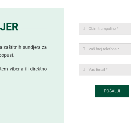
DJER
a zaštitnih sundjera za
popust.
em viber-a ili direktno
POŠALJI