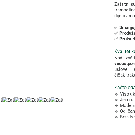
Zaštitni
s
trampolin
dijelovim
✅
Smanju
✅
Produž
✅
Pruža
d
Kvalitet
k
Naš
zašt
vodootpo
uslove –
čičak
tra
Zašto
oda
🔹
Visok
k
🔹
Jednos
🔹
Moder
🔹
Odliča
🔹
Brza
is