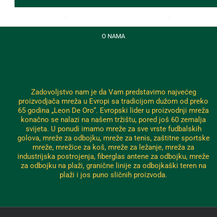
O NAMA
Zadovoljstvo nam je da Vam predstavimo najvećeg
proizvodjača mreža u Evropi sa tradicijom dužom od preko
65 godina „Leon De Oro“. Evropski lider u proizvodnji mreža
konačno se nalazi na našem tržištu, pored još 60 zemalja
svijeta. U ponudi imamo mreže za sve vrste fudbalskih
golova, mreže za odbojku, mreže za tenis, zaštitne sportske
mreže, mrežice za koš, mreže za ležanje, mreža za
industrijska postrojenja, fiberglas antene za odbojku, mreže
za odbojku na plaži, granične linije za odbojkaški teren na
plaži i jos puno sličnih proizvoda.