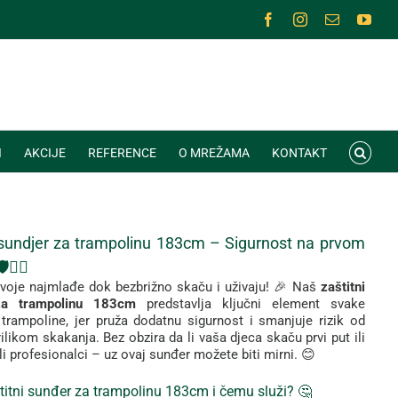
Facebook
Instagram
Email
You
I
AKCIJE
REFERENCE
O MREŽAMA
KONTAKT
sundjer
za
trampolinu 183cm –
Sigurnost
na
prvom
🤸‍♂️
voje
najmlađe
dok
bezbrižno
skaču
i
uživaju! 🎉
Naš
zaštitni
za
trampolinu 183cm
predstavlja
ključni
element
svake
e
trampoline,
jer
pruža
dodatnu
sigurnost
i
smanjuje
rizik
od
rilikom
skakanja.
Bez
obzira
da
li
vaša
djeca
skaču
prvi
put
ili
li
profesionalci –
uz
ovaj
sunđer
možete
biti
mirni. 😊
titni
sunđer za trampolinu 183cm
i
čemu
služi? 🤔