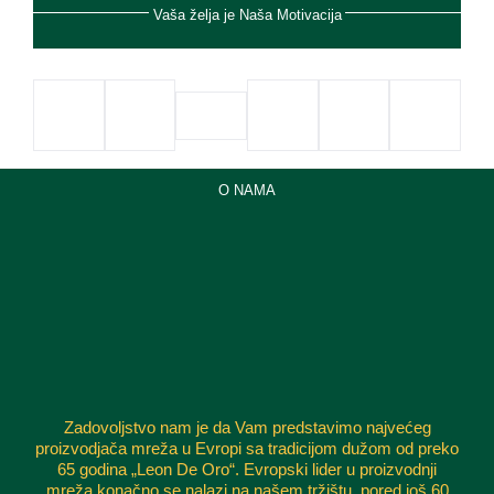
Vaša želja je Naša Motivacija
O NAMA
Zadovoljstvo nam je da Vam predstavimo najvećeg
proizvodjača mreža u Evropi sa tradicijom dužom od preko
65 godina „Leon De Oro“. Evropski lider u proizvodnji
mreža konačno se nalazi na našem tržištu, pored još 60