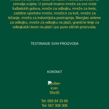
zemalja svijeta. U ponudi imamo mreže za sve vrste
fudbalskih golova, mreže za odbojku, mreže za tenis,
zaštitne sportske mreže, mrežice za koš, mreže za
ležanje, mreža za industrijska postrojenja, fiberglas antene
za odbojku, mreže za odbojku na plaži, granične linije za
odbojkaški teren na plaži i jos puno sličnih proizvoda.
TESTIRANJE SVIH PROIZVODA
KONTAKT
Tel: 069 84 33 66
Tel: 067 308 306