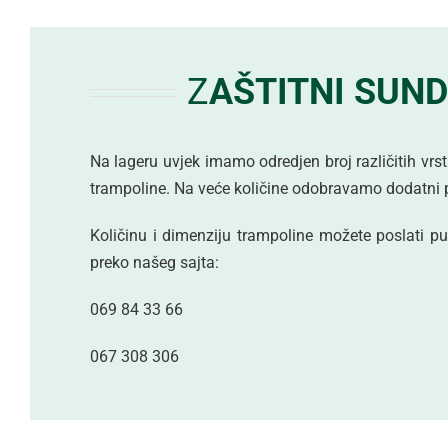
Z
AŠTITNI SUN
Na lageru uvjek imamo odredjen broj različitih vrst
trampoline. Na veće količine odobravamo dodatni 
Količinu i dimenziju trampoline možete poslati put
preko našeg sajta:
069 84 33 66
067 308 306