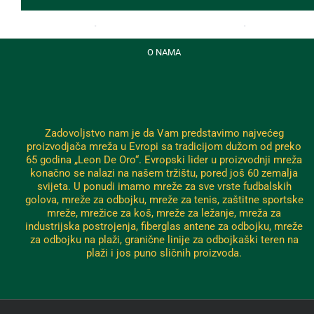
O NAMA
Zadovoljstvo nam je da Vam predstavimo najvećeg
proizvodjača mreža u Evropi sa tradicijom dužom od preko
65 godina „Leon De Oro“. Evropski lider u proizvodnji mreža
konačno se nalazi na našem tržištu, pored još 60 zemalja
svijeta. U ponudi imamo mreže za sve vrste fudbalskih
golova, mreže za odbojku, mreže za tenis, zaštitne sportske
mreže, mrežice za koš, mreže za ležanje, mreža za
industrijska postrojenja, fiberglas antene za odbojku, mreže
za odbojku na plaži, granične linije za odbojkaški teren na
plaži i jos puno sličnih proizvoda.