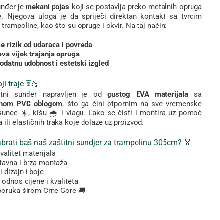
unđer
je
mekani
pojas
koji
se
postavlja
preko
metalnih
opruga
e.
Njegova
uloga
je
da
spriječi
direktan
kontakt
sa
tvrdim
a
trampoline,
kao
što
su
opruge
i
okvir.
Na
taj
način:
je
rizik
od
udaraca
i
povreda
ava
vijek
trajanja
opruga
odatnu
udobnost
i
estetski
izgled
oji
traje ⏳💪
itni
sunđer
napravljen
je
od
gustog
EVA
materijala
sa
rnom
PVC
oblogom
,
što
ga
čini
otpornim
na
sve
vremenske
sunce ☀️,
kišu 🌧️
i
vlagu.
Lako
se
čisti
i
montira
uz
pomoć
ka
ili
elastičnih
traka
koje
dolaze
uz
proizvod.
brati
baš
naš
zaštitni
sundjer za trampolinu 305cm? 🏅
valitet
materijala
tavna
i
brza
montaža
ni
dizajn
i
boje
n
odnos
cijene
i
kvaliteta
poruka
širom
Crne
Gore 🚚