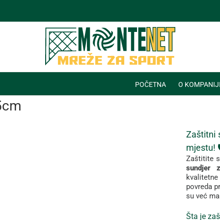
POČETNA
O KOMPANIJ
05cm
Zaštitni
mjestu! 🛡️
Zaštitite
s
sundjer
kvalitetn
povreda
p
su
već
ma
Šta
je
zaš