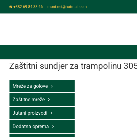
Skip
☎️ +382 69 84 33 66
|
mont.net@hotmail.com
to
content
Zaštitni sundjer za trampolinu 3
Mreže za golove
Zaštitne mreže
Jutani proizvodi
Dodatna oprema