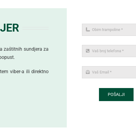
DJER
a zaštitnih sundjera za
popust.
em viber-a ili direktno
POŠALJI