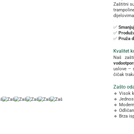
Zaštitni
s
trampolin
dijelovim
✅
Smanju
✅
Produž
✅
Pruža
d
Kvalitet
k
Naš
zašt
vodootpo
uslove –
čičak
tra
Zašto
oda
🔹
Visok
k
🔹
Jednos
🔹
Moder
🔹
Odliča
🔹
Brza
is