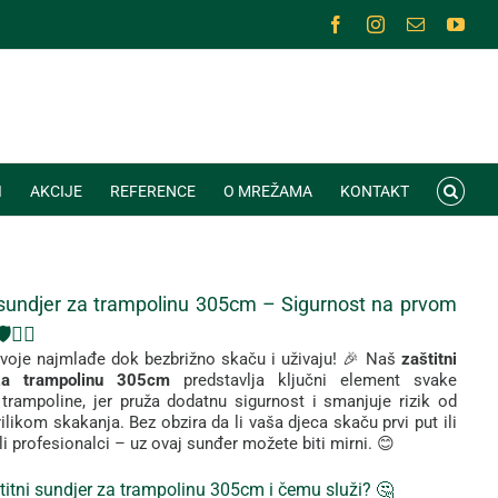
Facebook
Instagram
Email
You
I
AKCIJE
REFERENCE
O MREŽAMA
KONTAKT
sundjer
za
trampolinu 305cm –
Sigurnost
na
prvom
🤸‍♂️
voje
najmlađe
dok
bezbrižno
skaču
i
uživaju! 🎉
Naš
zaštitni
za
trampolinu 305cm
predstavlja
ključni
element
svake
e
trampoline,
jer
pruža
dodatnu
sigurnost
i
smanjuje
rizik
od
rilikom
skakanja.
Bez
obzira
da
li
vaša
djeca
skaču
prvi
put
ili
li
profesionalci –
uz
ovaj
sunđer
možete
biti
mirni. 😊
titni
sundjer za trampolinu 305cm
i
čemu
služi? 🤔