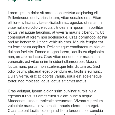
Lorem ipsum dolor sit amet, consectetur adipiscing elit.
Pellentesque sed varius ipsum, vitae sodales erat. Etiam
elit lorem, lacinia vitae sollicitudin ac, egestas ut risus. In
vitae nulla eu odio vehicula ultrices in in ipsum. In porttitor
lectus vel augue faucibus, at viverra mauris bibendum. Ut
consequat at lorem non scelerisque. Cras commodo lacinia
orci ac hendrerit. Ut nec vehicula eros. Mauris feugiat est
eu fermentum dapibus. Pellentesque condimentum aliquet
dui non facilisis. Donec magna lorem, iaculis eu dignissim
non, ornare ac lacus. Cras vitae consectetur mauris. In
venenatis est vitae enim tincidunt ullamcorper. Mauris
luctus nunc purus, non scelerisque felis dictum ac. Sed
odio ipsum, placerat eget bibendum eu, facilisis eu nunc.
Duis viverra, erat at lobortis varius, risus est scelerisque
tortor, nec molestie lacus lectus sit amet metus.
Cras volutpat, ipsum a dignissim pulvinar, turpis nulla
egestas turpis, sit amet cursus diam nunc a neque.
Maecenas ultrices molestie accumsan. Vivamus pretium
vulputate massa, in venenatis mauris elementum eget.
Class aptent taciti sociosqu ad litora torquent per conubia