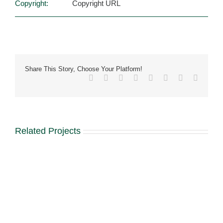
Copyright:
Copyright URL
Share This Story, Choose Your Platform!
Facebook
X
Reddit
LinkedIn
Tumblr
Pinterest
Vk
Email
Related Projects
Mobile
Proin
Tras
Branding
Logo
App
Tortor
Commod
Harmony
Creation
Creation
Orcus
Ets